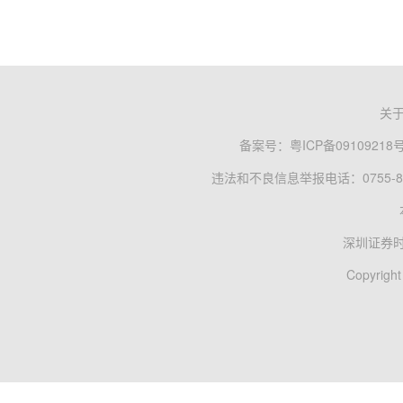
关
备案号：
粤ICP备09109218
违法和不良信息举报电话：0755-83
深圳证券
Copyright