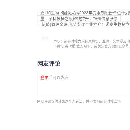
嘉?和生物-B因获采纳2023年受限制股份单位计划
量—子科技概念股短线拉升，神州信息涨停
市{值}管理金曙,光奖参评企业推介：诺泰生物树立\
声明：证券时报力求信息真实、准确，文章提及内
下载“证券时报”官方APP，或关注官方微信公众
网友评论
登录
后可以发言
网友评论仅供其表达个人看法，并不表明证券时报立场