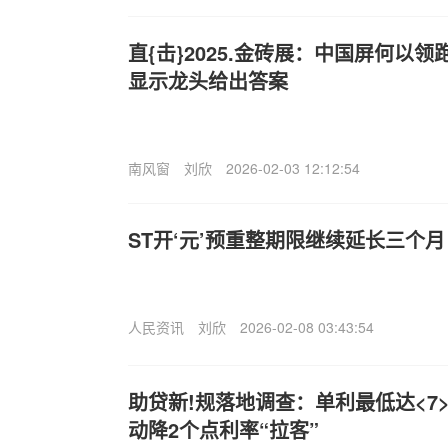
直{击}2025.金砖展：中国屏何以
显示龙头给出答案
南风窗
刘欣
2026-02-03 12:12:54
ST开‘元’预重整期限继续延长三个月
人民资讯
刘欣
2026-02-08 03:43:54
助贷新!规落地调查：单利最低达<7>
动降2个点利率“拉客”