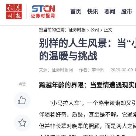
首页
快讯
要闻
股市
您当前的位置：
证券时报
>
公司
>
正文
别样的人生风景：当“
的温暖与挑战
来源：证券时报网
作者：李卓辉
2026-02-09 
跨越年龄的界限：当爱情遭遇现实
点赞
“小马拉大车”，一个略带诙谐却又
伴随着好奇、质疑，甚至是不解。它通
但并非长辈对晚辈的照顾，而是两人之